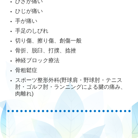
ひざが痛い
アクセス
ひじが痛い
スタッフ募集
手が痛い
リンク集
手足のしびれ
切り傷、擦り傷、創傷一般
骨折、脱臼、打撲、捻挫
神経ブロック療法
骨粗鬆症
スポーツ整形外科(野球肩・野球肘・テニス
肘・ゴルフ肘・ランニングによる腱の痛み、
肉離れ)