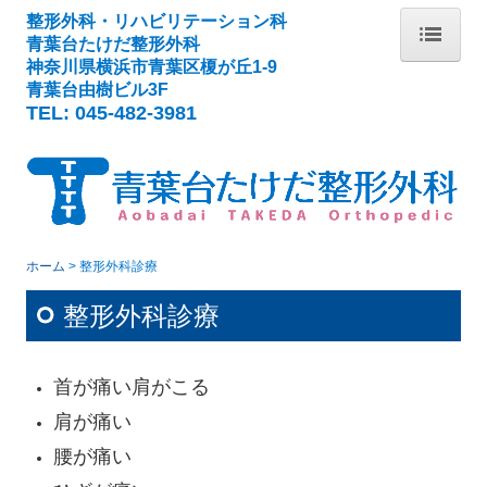
整形外科・リハビリテーション科
青葉台たけだ整形外科
神奈川県横浜市青葉区榎が丘1-9
ホーム
青葉台由樹ビル3F
TEL:
045-482-3981
当院について
初診の方へ
ご予約について
整形外科診療
ホーム
整形外科診療
神経ブロック療法
整形外科診療
骨粗鬆症
リハビリテーション
首が痛い肩がこる
肩が痛い
スポーツ整形
腰が痛い
施設・設備など