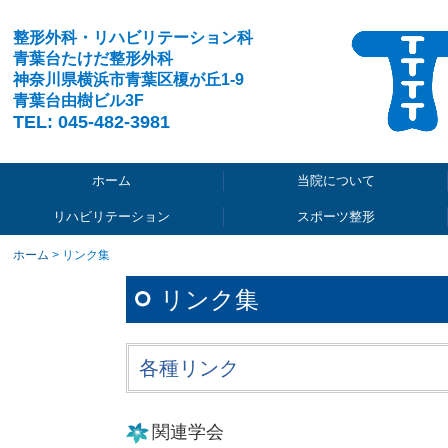
整形外科・リハビリテーション科
青葉台たけだ整形外科
神奈川県横浜市青葉区榎が丘1-9
青葉台由樹ビル3F
TEL:
045-482-3981
ホーム
当院について
リハビリテーション
スポーツ整形
ホーム
リンク集
リンク集
各種リンク
関連学会