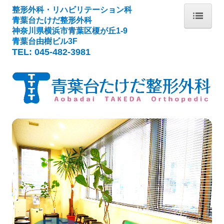
整形外科・リハビリテーション科
青葉台たけだ整形外科
神奈川県横浜市青葉区榎が丘1-9
ホーム
青葉台由樹ビル3F
TEL:
045-482-3981
当院について
初診の方へ
ご予約について
整形外科診療
神経ブロック療法
骨粗鬆症
リハビリテーション
スポーツ整形
施設・設備など